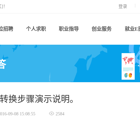
]！
登录
位招聘
个人求职
职业指导
创业服务
就业E
答
转换步骤演示说明。

016-09-08 15:08:55
2584