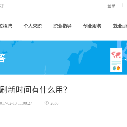
]！
登录
位招聘
个人求职
职业指导
创业服务
就业E
答
刷新时间有什么用？

017-02-13 11:08:27
2636