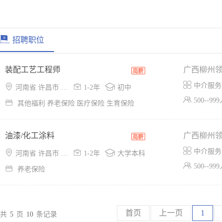
招聘职位
装配工艺工程师

中介服务



河南省 许昌市 建安区
1-2年
初中

500--99

其他福利 养老保险 医疗保险 生育保险
油漆/化工涂料

中介服务



河南省 许昌市 建安区
1-2年
大学本科

500--99

养老保险
首页
上一页
1
共
5
页
10
条记录