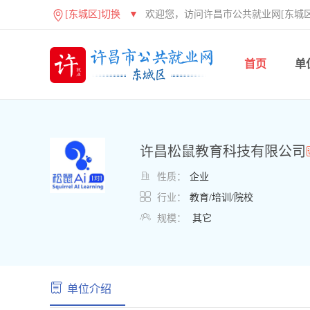
[东城区]切换
▼
欢迎您，访问许昌市公共就业网[东城区
首页
单
许昌松鼠教育科技有限公司

性质：
企业

行业：
教育/培训/院校

规模：
其它
单位介绍