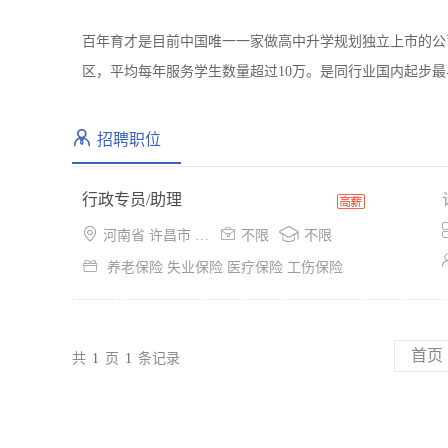
百年育才是目前中国唯一一家做高中升学规划独立上市的公
区，平均每年服务学生数量超过10万。是同行业国内起步
招聘职位
行政专员/助理



河南省 许昌市 魏都区
不限
不限

养老保险 失业保险 医疗保险 工伤保险
首页
共
1
页
1
条记录