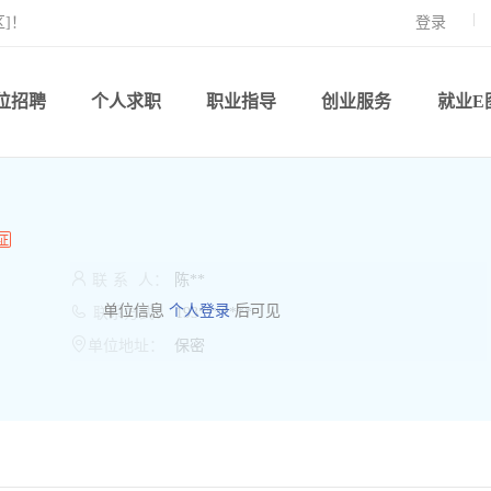
]！
登录
位招聘
个人求职
职业指导
创业服务
就业E

联
系
人：
陈**

单位信息
个人登录
后可见
联系方式：
193*******

单位地址：
保密