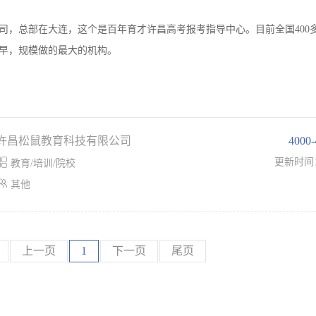
司，总部在大连，这个是百年育才许昌高考报考指导中心。目前全国400
最早，规模做的最大的机构。
许昌松鼠教育科技有限公司
4000

更新时间
教育/培训/院校

其他
上一页
1
下一页
尾页