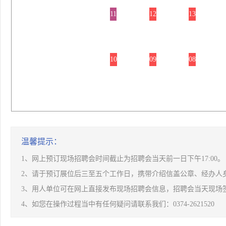
11
12
13
10
09
08
温馨提示：
1、网上预订现场招聘会时间截止为招聘会当天前一日下午17:00。
2、请于预订展位后三至五个工作日，携带介绍信盖公章、经办人
3、用人单位可在网上直接发布现场招聘会信息，招聘会当天现场
4、如您在操作过程当中有任何疑问请联系我们：0374-2621520