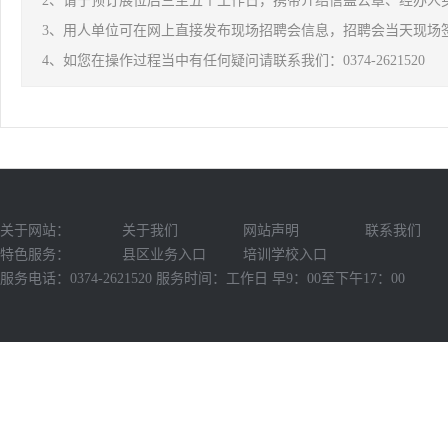
2、请于预订展位后三至五个工作日，携带介绍信盖公章、经办人
3、用人单位可在网上直接发布现场招聘会信息，招聘会当天现场
4、如您在操作过程当中有任何疑问请联系我们：0374-2621520
关于网站：
关于我们
网站声明
联系我们
特色服务：
县区业务入口
培训学校入口
服务电话：0374-2621520 服务时间：工作日 早9：00至下午17：00