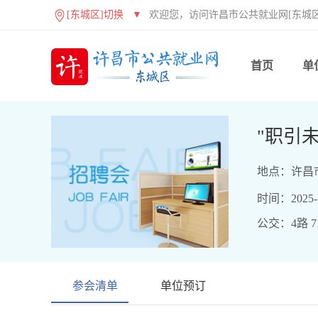
[东城区]切换
▼
欢迎您，访问许昌市公共就业网[东城区
首页
单
"职引
地点：许昌
时间：2025-11
公交：4路 71
参会清单
单位预订