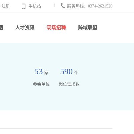
注册
手机站
服务热线：0374-2621520
图
人才资讯
现场招聘
跨域联盟
53
590
家
个
参会单位
岗位需求数