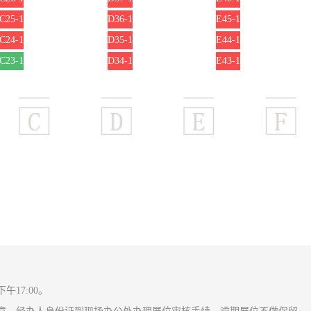
C25-1
D36-1
E45-1
C24-1
D35-1
E44-1
C23-1
D34-1
E43-1
17:00。