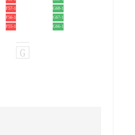
F57-1
G68-1
F56-1
G67-1
F55-1
G66-1