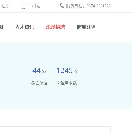
注册
手机站
服务热线：0374-2621520
图
人才资讯
现场招聘
跨域联盟
44
1245
家
个
参会单位
岗位需求数