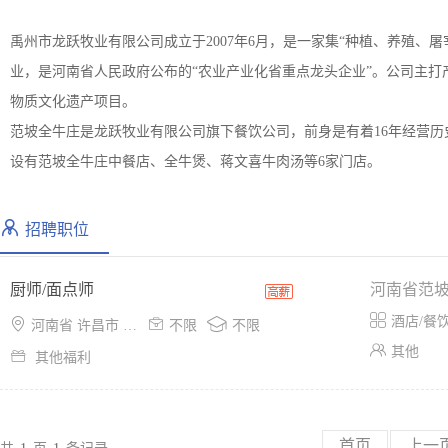
禹州市龙跃牧业有限公司成立于2007年6月，是一家集“种植、养殖、
业，是河南省人民政府公布的“农业产业化省重点龙头企业”。公司主打产
物质文化遗产项目。
范坡全牛庄是龙跃牧业有限公司旗下餐饮公司，前身是有着16年经营
设有范坡全牛庄中餐店、全牛煲、蒋文喜牛肉汤等6家门店。
招聘职位
厨师/面点师
河南省范

酒店/餐



河南省 许昌市 禹州市
不限
不限

其他

其他福利
首页
上一