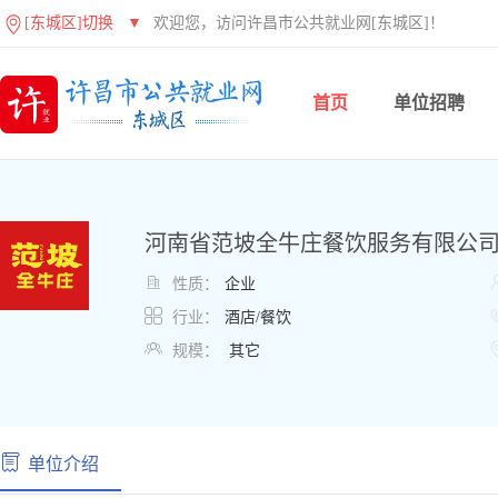
[东城区]切换
▼
欢迎您，访问许昌市公共就业网[东城区]！
首页
单位招聘
河南省范坡全牛庄餐饮服务有限公

性质：
企业

行业：
酒店/餐饮

规模：
其它
单位介绍