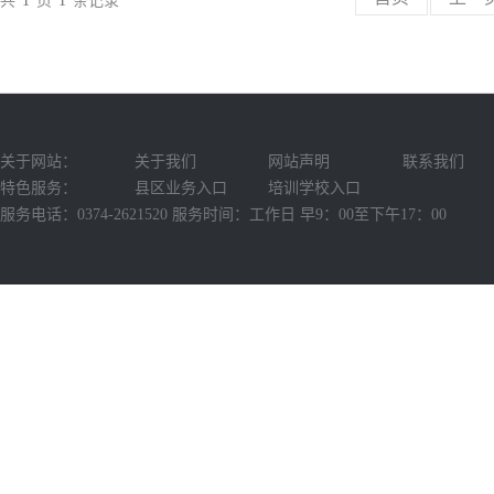
共
1
页
1
条记录
关于网站：
关于我们
网站声明
联系我们
特色服务：
县区业务入口
培训学校入口
服务电话：0374-2621520 服务时间：工作日 早9：00至下午17：00