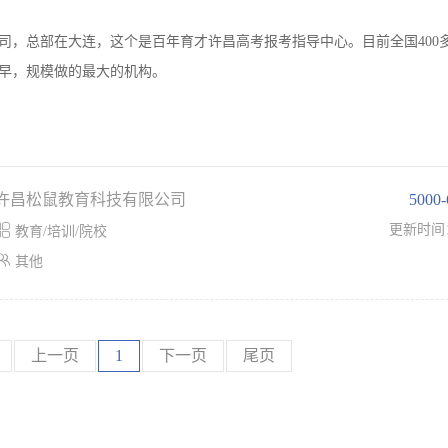
司，总部在大连，这个是百年育才许昌高考报考指导中心。目前全国400
最早，规模做的最大的机构。
许昌松鼠教育科技有限公司
5000

更新时间
教育/培训/院校

其他
上一页
1
下一页
尾页