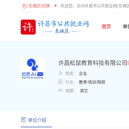
[东城区]切换
▼
欢迎您，访问许昌市公共就业网[东城区
首页
单
许昌松鼠教育科技有限公司

性质：
企业

行业：
教育/培训/院校

规模：
其它
单位介绍