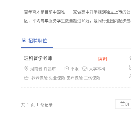
百年育才是目前中国唯一一家做高中升学规划独立上市的公
区，平均每年服务学生数量超过10万。是同行业国内起步
招聘职位
理科督学老师



河南省 许昌市 魏都区
不限
大学本科

养老保险 失业保险 医疗保险 工伤保险
首页
共
1
页
1
条记录