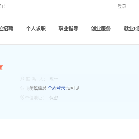
]！
登录
位招聘
个人求职
职业指导
创业服务
就业E

联
系
人：
陈**

单位信息
个人登录
后可见
联系方式：
193*******

单位地址：
保密