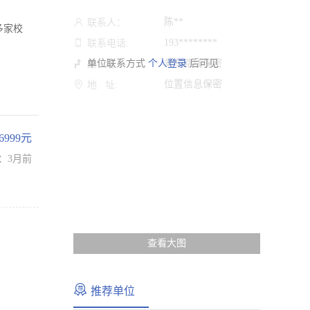
陈**
联系人：
多家校
193********
联系电话:
单位联系方式
个人登录
乘车路线保密
后可见
路 线:
位置信息保密
地 址:
-6999元
：3月前
查看大图
推荐单位