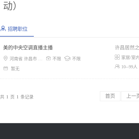
动）
招聘职位
美的中央空调直播主播
许昌居然

家居/室



河南省 许昌市 魏都区
不限
不限

10--99人

暂无
首页
上一
共
1
页
1
条记录