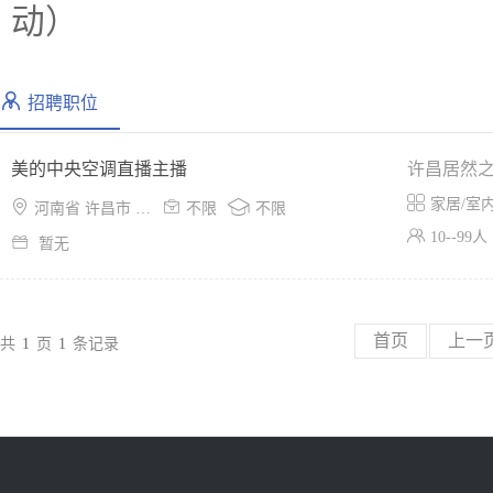
动）
招聘职位
美的中央空调直播主播
许昌居然

家居/室



河南省 许昌市 魏都区
不限
不限

10--99人

暂无
首页
上一
共
1
页
1
条记录