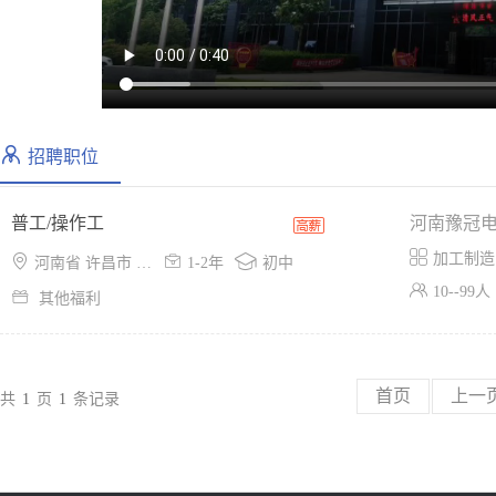
招聘职位
普工/操作工
河南豫冠

加工制造



河南省 许昌市 示范区
1-2年
初中

10--99人

其他福利
首页
上一
共
1
页
1
条记录