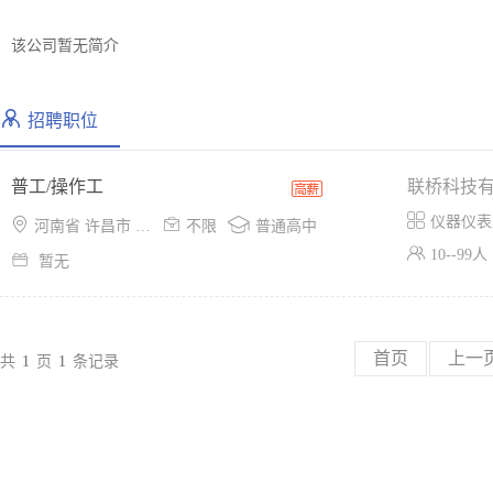
该公司暂无简介
招聘职位
普工/操作工
联桥科技

仪器仪表



河南省 许昌市 建安区
不限
普通高中

10--99人

暂无
首页
上一
共
1
页
1
条记录