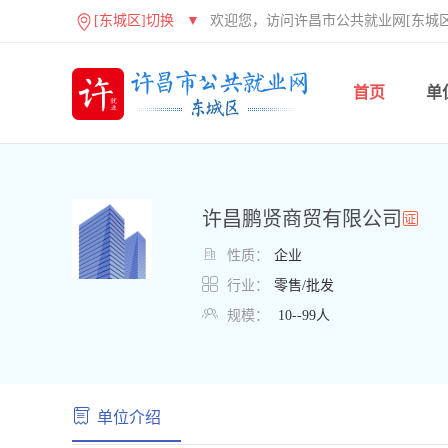
[东城区]切换
▼
欢迎您，访问许昌市公共就业网[东城区
首页
单
许昌鹏贤商贸有限公司

性质：
企业

行业：
零售/批发

规模：
10--99人
单位介绍