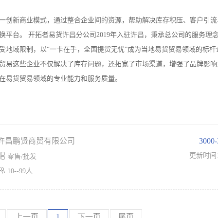
这一创新商业模式，通过整合企业间的资源，帮助解决库存积压、客户引流
平台。 开拓者易货许昌分公司2019年入驻许昌，秉承总公司的服务理
受地域限制，以“一卡在手，全国提货无忧”成为当地易货贸易领域的标杆
货贸易这些企业不仅解决了库存问题，还拓宽了市场渠道，增强了品牌影响
在易货贸易领域的专业能力和服务质量。
许昌鹏贤商贸有限公司
3000

更新时间
零售/批发

10--99人
上一页
1
下一页
尾页