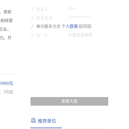
卢**
联系人：
、债权
175********
联系电话:
念和经营
单位联系方式
个人登录
乘车路线保密
后可见
路 线:
企业，
位置信息保密
地 址:
力。开
-3999元
：3月前
查看大图
推荐单位