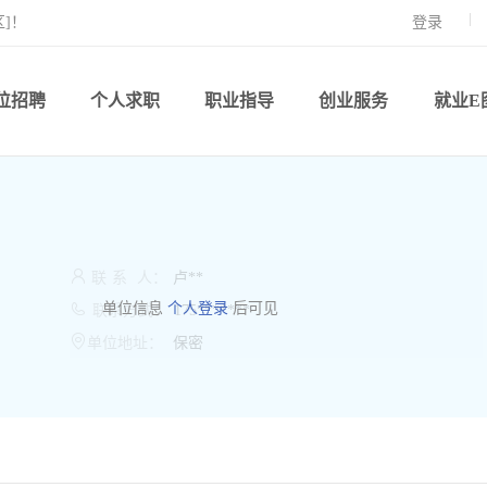
]！
登录
位招聘
个人求职
职业指导
创业服务
就业E

联
系
人：
卢**

单位信息
个人登录
后可见
联系方式：
175*******

单位地址：
保密