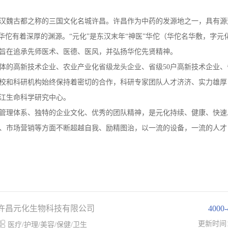
享有汉魏古都之称的三国文化名城许昌。许昌作为中药的发源地之一，具有源
华佗有着深厚的渊源。“元化”是东汉末年“神医”华佗（华佗名华敷，字元
旨在追承先师医术、医德、医风，并弘扬华佗先贤精神。
体的高新技术企业、农业产业化省级龙头企业、省级50户高新技术企业、
校和科研机构始终保持着密切的合作，科研专家团队人才济济、实力雄厚
江生命科学研究中心。
管理体系、独特的企业文化、优秀的团队精神，是元化持续、健康、快速
、市场营销等方面不断超越自我、励精图治，以一流的设备，一流的人才
许昌元化生物科技有限公司
4000

更新时间
医疗/护理/美容/保健/卫生