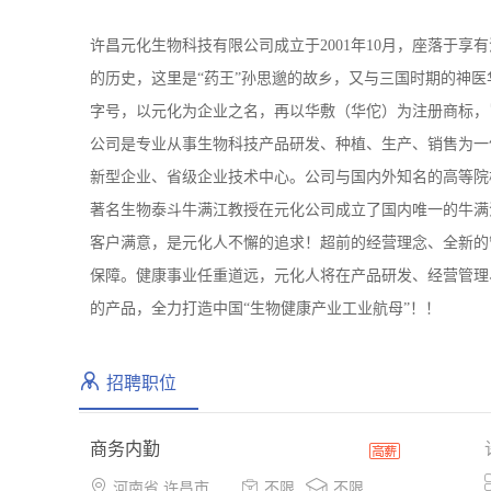
许昌元化生物科技有限公司成立于2001年10月，座落于
的历史，这里是“药王”孙思邈的故乡，又与三国时期的神医
字号，以元化为企业之名，再以华敷（华佗）为注册商标，
公司是专业从事生物科技产品研发、种植、生产、销售为一
新型企业、省级企业技术中心。公司与国内外知名的高等院
著名生物泰斗牛满江教授在元化公司成立了国内唯一的牛满
客户满意，是元化人不懈的追求！超前的经营理念、全新的
保障。健康事业任重道远，元化人将在产品研发、经营管理
的产品，全力打造中国“生物健康产业工业航母”！！
招聘职位
商务内勤



河南省 许昌市 魏都区
不限
不限