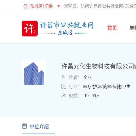
[东城区]切换
▼
欢迎您，访问许昌市公共就业网[东城区
首页
单
许昌元化生物科技有限公司

性质：
企业

行业：
医疗/护理/美容/保健/卫生

规模：
10--99人
单位介绍