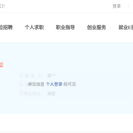
]！
登录
位招聘
个人求职
职业指导
创业服务
就业E

联
系
人：
高**

单位信息
个人登录
后可见
联系方式：
156*******

单位地址：
保密