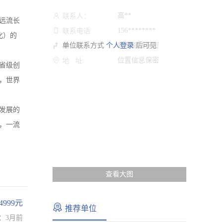
高**
联系人：
远流长
156********
联系电话:
化）的
单位联系方式
个人登录
乘车路线保密
后可见
路 线:
位置信息保密
地 址:
省级创
，世界
发展的
，一流
查看大图
-4999元
推荐单位
：3月前