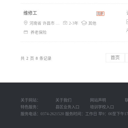
维修工



河南省 许昌市 魏都区
2-3年
其他

养老保险
首页
共
2
页
8
条记录
关于网站：
关于我们
网站声明
特色服务：
县区业务入口
培训学校入口
服务电话：0374-2621520 服务时间：工作日 早9：00至下午17