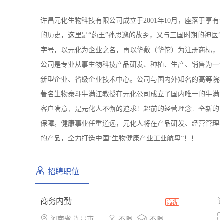
许昌元化生物科技有限公司成立于2001年10月，座落于
的历史，这里是“药王”孙思邈的故乡，又与三国时期的神医
字号，以元化为企业之名，再以华敷（华佗）为注册商标，
公司是专业从事生物科技产品研发、种植、生产、销售为一
新型企业、省级企业技术中心。公司与国内外知名的高等院
著名生物泰斗牛满江教授在元化公司成立了国内唯一的牛满
客户满意，是元化人不懈的追求！超前的经营理念、全新的
保障。健康事业任重道远，元化人将在产品研发、经营管理
的产品，全力打造中国“生物健康产业工业航母”！！
招聘职位
商务内勤



河南省 许昌市 魏都区
不限
不限