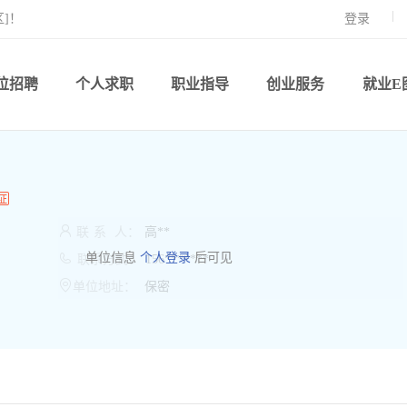
]！
登录
位招聘
个人求职
职业指导
创业服务
就业E

联
系
人：
高**

单位信息
个人登录
后可见
联系方式：
156*******

单位地址：
保密