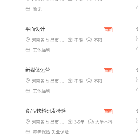

暂无
平面设计



河南省 许昌市 魏都区
不限
不限

其他福利
新媒体运营



河南省 许昌市 魏都区
不限
不限

其他福利
食品/饮料研发检验



河南省 许昌市 魏都区
3-5年
大学本科

养老保险 失业保险