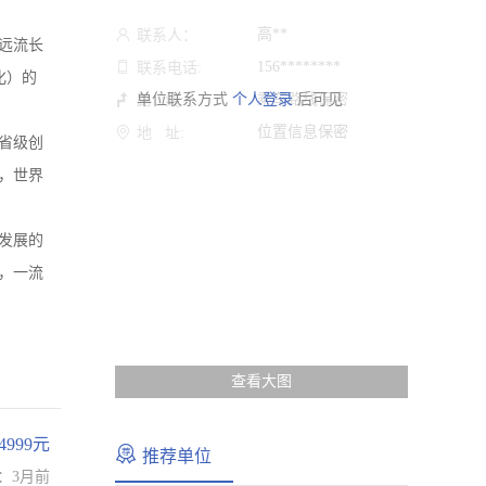
高**
联系人：
远流长
156********
联系电话:
化）的
单位联系方式
个人登录
乘车路线保密
后可见
路 线:
位置信息保密
地 址:
省级创
，世界
发展的
，一流
查看大图
-4999元
推荐单位
：3月前