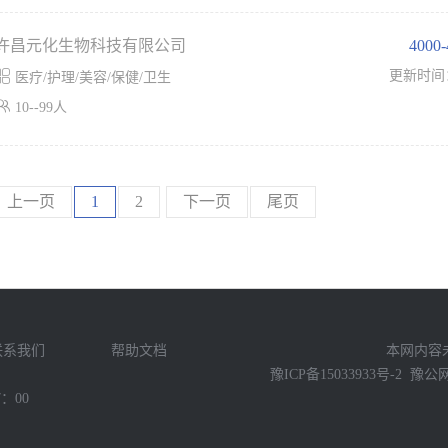
许昌元化生物科技有限公司
4000

更新时间
医疗/护理/美容/保健/卫生

10--99人
上一页
1
2
下一页
尾页
联系我们
帮助文档
本网内容
豫ICP备15033933号-2
豫公网安
：00