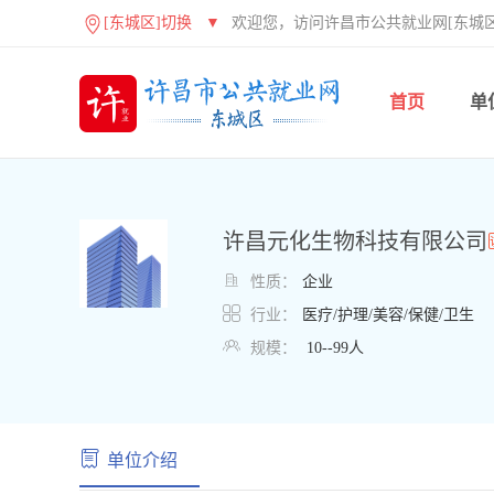
[东城区]切换
▼
欢迎您，访问许昌市公共就业网[东城区
首页
单
许昌元化生物科技有限公司

性质：
企业

行业：
医疗/护理/美容/保健/卫生

规模：
10--99人
单位介绍