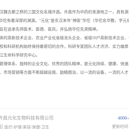
享有汉魏古都之称的三国文化名城许昌。许昌作为中药的发源地之一，具有源
华佗有着深厚的渊源。“元化”是东汉末年“神医”华佗（华佗名华敷，字元
旨在追承先师医术、医德、医风，并弘扬华佗先贤精神。
体的高新技术企业、农业产业化省级龙头企业、省级50户高新技术企业、
校和科研机构始终保持着密切的合作，科研专家团队人才济济、实力雄厚
江生命科学研究中心。
管理体系、独特的企业文化、优秀的团队精神，是元化持续、健康、快速
、市场营销等方面不断超越自我、励精图治，以一流的设备，一流的人才
许昌元化生物科技有限公司
4000

更新时间
医疗/护理/美容/保健/卫生