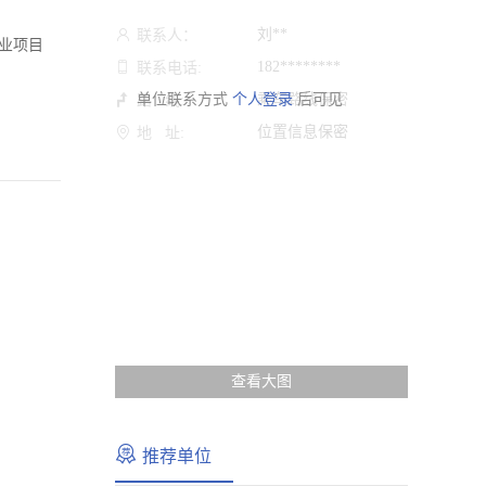
刘**
联系人：
业项目
182********
联系电话:
单位联系方式
个人登录
乘车路线保密
后可见
路 线:
位置信息保密
地 址:
查看大图
推荐单位