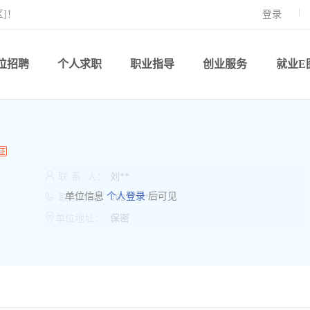
]！
登录
位招聘
个人求职
职业指导
创业服务
就业E

联
系
人：
刘**

单位信息
个人登录
后可见
联系方式：
182*******

单位地址：
保密