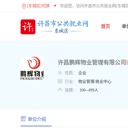
[东城区]切换
▼
欢迎您，访问许昌市公共就业网[东城区
首页
单
许昌鹏辉物业管理有限公司

性质：
企业

行业：
物业管理/商业中心

规模：
100--499人
单位介绍