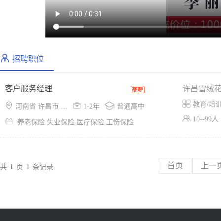
招聘职位
客户服务经理
许昌雪绒

教育/培



河南省 许昌市 魏都区
1-2年
普通高中

10--99人

养老保险 失业保险 医疗保险 工伤保险
首页
上一
共
1
页
1
条记录